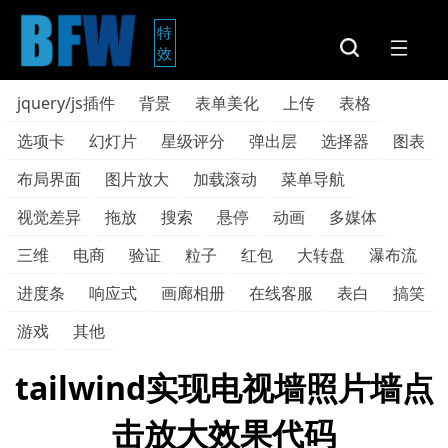
特
效
jquery/js插件
背景
表单美化
上传
表格
选项卡
幻灯片
星级评分
弹出层
选择器
图表
布局界面
图片放大
加载滚动
菜单导航
视觉差异
拖放
搜索
悬停
动画
多媒体
三维
电商
验证
粒子
红包
大转盘
瀑布流
进度条
响应式
画廊相册
在线客服
表白
搞笑
游戏
其他
tailwind实现电视墙照片墙点
击放大效果代码