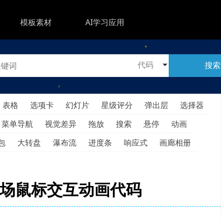
模板素材
AI学习应用
搜索
表格
选项卡
幻灯片
星级评分
弹出层
选择器
菜单导航
视觉差异
拖放
搜索
悬停
动画
包
大转盘
瀑布流
进度条
响应式
画廊相册
电磁场鼠标交互动画代码