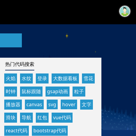
热门代码搜索
火焰
水纹
登录
大数据看板
雪花
时钟
鼠标跟随
gsap动画
粒子
播放器
canvas
svg
hover
文字
滑块
导航
红包
vue代码
react代码
bootstrap代码