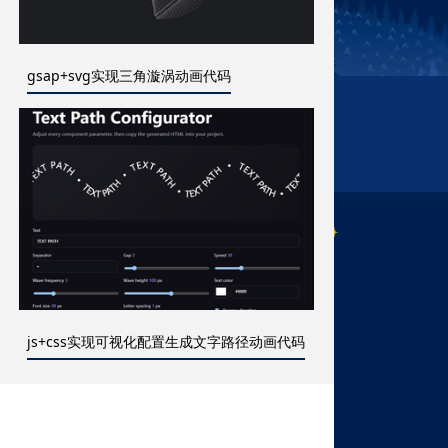
gsap+svg实现三角漩涡动画代码
js+css实现可视化配置生成文字路径动画代码