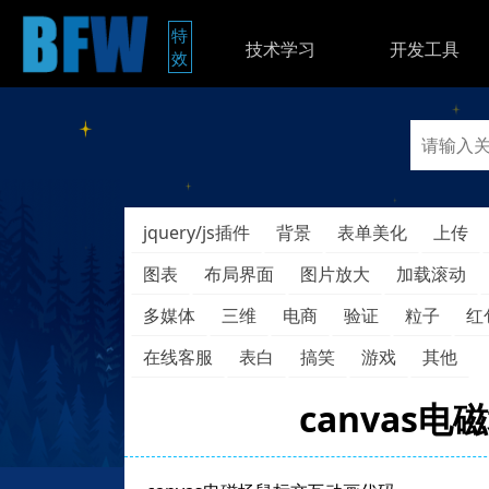
特
技术学习
开发工具
效
jquery/js插件
背景
表单美化
上传
图表
布局界面
图片放大
加载滚动
多媒体
三维
电商
验证
粒子
红
在线客服
表白
搞笑
游戏
其他
canvas