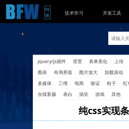
特
技术学习
开发工具
效
jquery/js插件
背景
表单美化
上传
图表
布局界面
图片放大
加载滚动
多媒体
三维
电商
验证
粒子
红
在线客服
表白
搞笑
游戏
其他
纯css实现