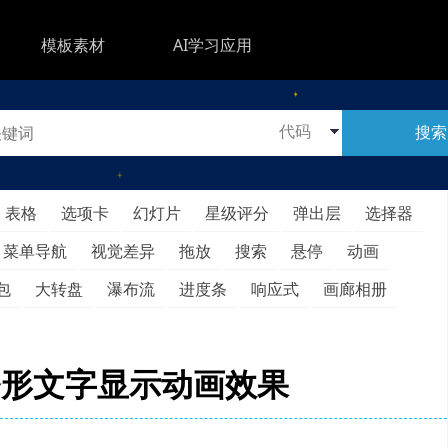
模板素材
AI学习应用
搜索
表格
选项卡
幻灯片
星级评分
弹出层
选择器
菜单导航
视觉差异
拖放
搜索
悬停
动画
包
大转盘
瀑布流
进度条
响应式
画廊相册
条形文字显示动画效果