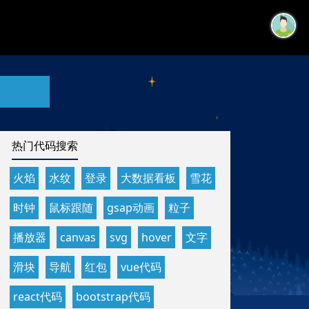
热门代码搜索
火焰
水纹
登录
大数据看板
雪花
时钟
鼠标跟随
gsap动画
粒子
播放器
canvas
svg
hover
文字
滑块
导航
红包
vue代码
react代码
bootstrap代码