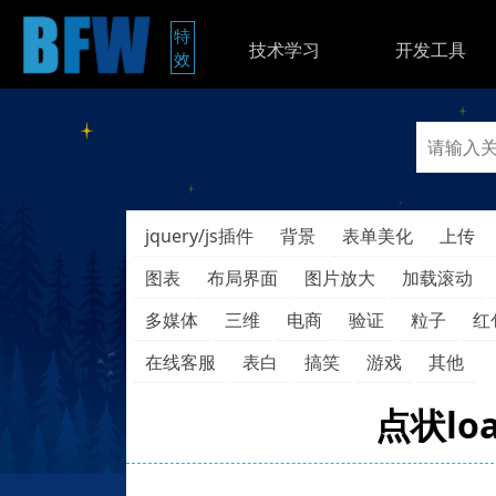
特
技术学习
开发工具
效
jquery/js插件
背景
表单美化
上传
图表
布局界面
图片放大
加载滚动
多媒体
三维
电商
验证
粒子
红
在线客服
表白
搞笑
游戏
其他
点状lo