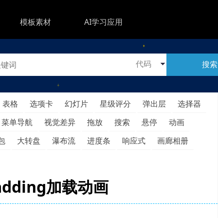
模板素材
AI学习应用
搜索
表格
选项卡
幻灯片
星级评分
弹出层
选择器
菜单导航
视觉差异
拖放
搜索
悬停
动画
包
大转盘
瀑布流
进度条
响应式
画廊相册
adding加载动画