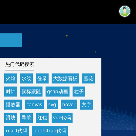
热门代码搜索
火焰
水纹
登录
大数据看板
雪花
时钟
鼠标跟随
gsap动画
粒子
播放器
canvas
svg
hover
文字
滑块
导航
红包
vue代码
react代码
bootstrap代码