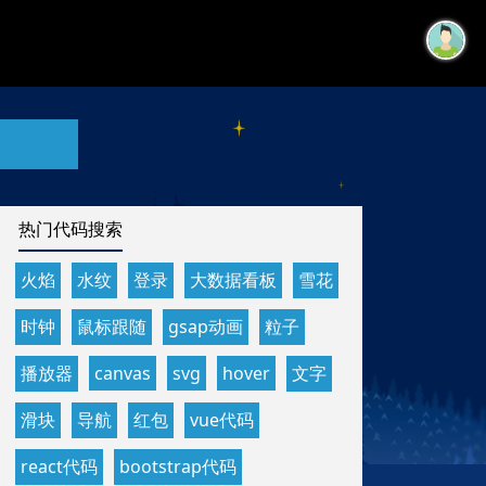
热门代码搜索
火焰
水纹
登录
大数据看板
雪花
时钟
鼠标跟随
gsap动画
粒子
播放器
canvas
svg
hover
文字
滑块
导航
红包
vue代码
react代码
bootstrap代码