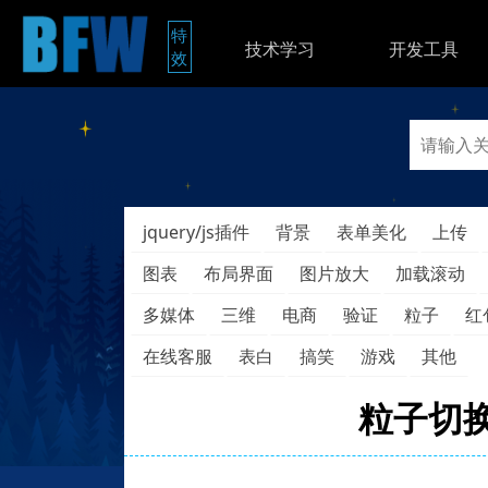
特
技术学习
开发工具
效
jquery/js插件
背景
表单美化
上传
图表
布局界面
图片放大
加载滚动
多媒体
三维
电商
验证
粒子
红
在线客服
表白
搞笑
游戏
其他
粒子切