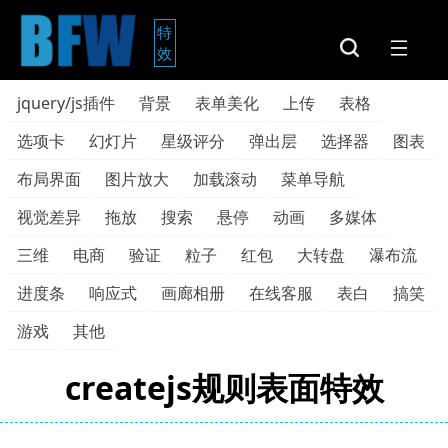
特
效
jquery/js插件
背景
表单美化
上传
表格
选项卡
幻灯片
星级评分
弹出层
选择器
图表
布局界面
图片放大
加载滚动
菜单导航
视觉差异
拖放
搜索
悬停
动画
多媒体
三维
电商
验证
粒子
红包
大转盘
瀑布流
进度条
响应式
画廊相册
在线客服
表白
搞笑
游戏
其他
createjs规则表面特效