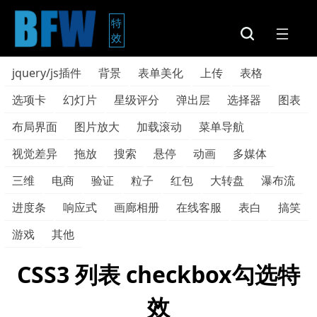
特
效
jquery/js插件
背景
表单美化
上传
表格
选项卡
幻灯片
星级评分
弹出层
选择器
图表
布局界面
图片放大
加载滚动
菜单导航
视觉差异
拖放
搜索
悬停
动画
多媒体
三维
电商
验证
粒子
红包
大转盘
瀑布流
进度条
响应式
画廊相册
在线客服
表白
搞笑
游戏
其他
CSS3 列表 checkbox勾选特
效