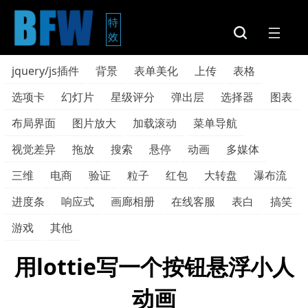
特
效
jquery/js插件
背景
表单美化
上传
表格
选项卡
幻灯片
星级评分
弹出层
选择器
图表
布局界面
图片放大
加载滚动
菜单导航
视觉差异
拖放
搜索
悬停
动画
多媒体
三维
电商
验证
粒子
红包
大转盘
瀑布流
进度条
响应式
画廊相册
在线客服
表白
搞笑
游戏
其他
用lottie写一个按钮悬浮小人
动画