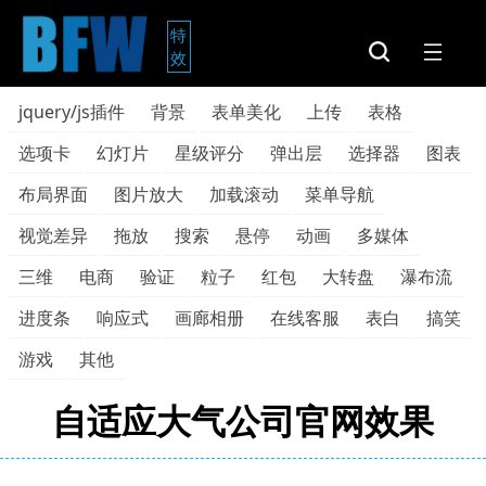
特
效
jquery/js插件
背景
表单美化
上传
表格
选项卡
幻灯片
星级评分
弹出层
选择器
图表
布局界面
图片放大
加载滚动
菜单导航
视觉差异
拖放
搜索
悬停
动画
多媒体
三维
电商
验证
粒子
红包
大转盘
瀑布流
进度条
响应式
画廊相册
在线客服
表白
搞笑
游戏
其他
自适应大气公司官网效果