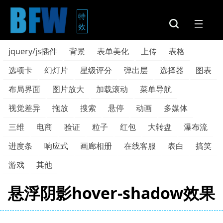
特
效
jquery/js插件
背景
表单美化
上传
表格
选项卡
幻灯片
星级评分
弹出层
选择器
图表
布局界面
图片放大
加载滚动
菜单导航
视觉差异
拖放
搜索
悬停
动画
多媒体
三维
电商
验证
粒子
红包
大转盘
瀑布流
进度条
响应式
画廊相册
在线客服
表白
搞笑
游戏
其他
悬浮阴影hover-shadow效果