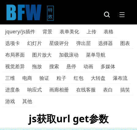
特
效
jquery/js插件
背景
表单美化
上传
表格
选项卡
幻灯片
星级评分
弹出层
选择器
图表
布局界面
图片放大
加载滚动
菜单导航
视觉差异
拖放
搜索
悬停
动画
多媒体
三维
电商
验证
粒子
红包
大转盘
瀑布流
进度条
响应式
画廊相册
在线客服
表白
搞笑
游戏
其他
js获取url get参数