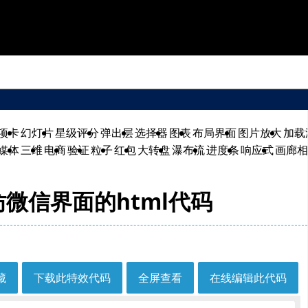
模板素材
AI学习应用
项卡
幻灯片
星级评分
弹出层
选择器
图表
布局界面
图片放大
加载
媒体
三维
电商
验证
粒子
红包
大转盘
瀑布流
进度条
响应式
画廊
仿微信界面的html代码
藏
下载此特效代码
全屏查看
在线编辑此代码