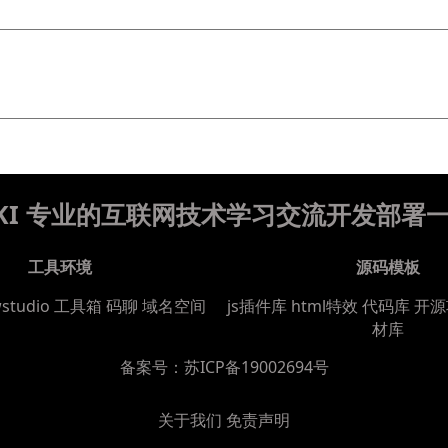
WIKI 专业的互联网技术学习交流开发部署
工具环境
源码模板
wstudio
工具箱
码聊
域名空间
js插件库
html特效
代码库
开源
材库
备案号：
苏ICP备19002694号
关于我们
免责声明