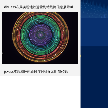
div+css布局实现地铁运营到站线路信息展示ui
代码
js+css实现圆环轨道时序时钟显示时间代码