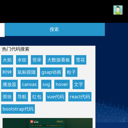
搜索
热门代码搜索
滚动
火焰
水纹
登录
大数据看板
雪花
相册
时钟
鼠标跟随
gsap动画
粒子
播放器
canvas
svg
hover
文字
滑块
导航
红包
vue代码
react代码
bootstrap代码