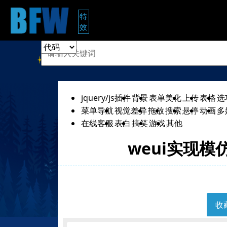
特
技术学习
开发工具
效
jquery/js插件
背景
表单美化
上传
表格
选
菜单导航
视觉差异
拖放
搜索
悬停
动画
多
在线客服
表白
搞笑
游戏
其他
weui实现模
收