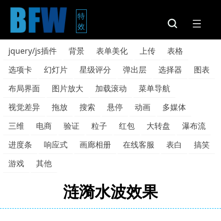
特
效
jquery/js插件
背景
表单美化
上传
表格
选项卡
幻灯片
星级评分
弹出层
选择器
图表
布局界面
图片放大
加载滚动
菜单导航
视觉差异
拖放
搜索
悬停
动画
多媒体
三维
电商
验证
粒子
红包
大转盘
瀑布流
进度条
响应式
画廊相册
在线客服
表白
搞笑
游戏
其他
涟漪水波效果