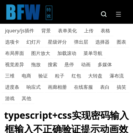
特
效
jquery/js插件
背景
表单美化
上传
表格
选项卡
幻灯片
星级评分
弹出层
选择器
图表
布局界面
图片放大
加载滚动
菜单导航
视觉差异
拖放
搜索
悬停
动画
多媒体
三维
电商
验证
粒子
红包
大转盘
瀑布流
进度条
响应式
画廊相册
在线客服
表白
搞笑
游戏
其他
typescript+css实现密码输入
框输入不正确验证提示动画效