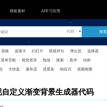
模板素材
AI学习应用
搜索
表格
选项卡
幻灯片
星级评分
弹出层
选择器
菜单导航
视觉差异
拖放
搜索
悬停
动画
包
大转盘
瀑布流
进度条
响应式
画廊相册
+js实现自定义渐变背景生成器代码