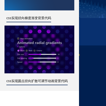
css实现径向梯度渐变背景代码
css实现圆点径向扩散可调节动画背景代码