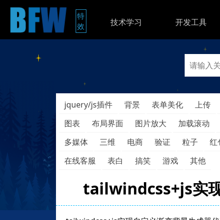
特
技术学习
开发工具
效
jquery/js插件
背景
表单美化
上传
图表
布局界面
图片放大
加载滚动
多媒体
三维
电商
验证
粒子
红
在线客服
表白
搞笑
游戏
其他
tailwindcss