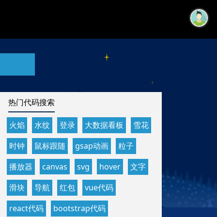
热门代码搜索
火焰
水纹
登录
大数据看板
雪花
时钟
鼠标跟随
gsap动画
粒子
播放器
canvas
svg
hover
文字
滑块
导航
红包
vue代码
react代码
bootstrap代码