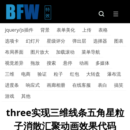
特
效
jquery/js插件
背景
表单美化
上传
表格
选项卡
幻灯片
星级评分
弹出层
选择器
图表
布局界面
图片放大
加载滚动
菜单导航
视觉差异
拖放
搜索
悬停
动画
多媒体
三维
电商
验证
粒子
红包
大转盘
瀑布流
进度条
响应式
画廊相册
在线客服
表白
搞笑
游戏
其他
three实现三维线条五角星粒
子消散汇聚动画效果代码