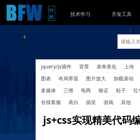
特
技术学习
开发工具
效
jquery/js插件
背景
表单美化
上传
图表
布局界面
图片放大
加载滚动
多媒体
三维
电商
验证
粒子
红
在线客服
表白
搞笑
游戏
其他
js+css实现精美代码