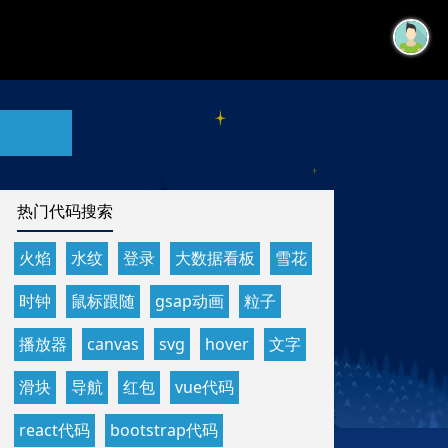
热门代码搜索
火焰
水纹
登录
大数据看板
雪花
时钟
鼠标跟随
gsap动画
粒子
播放器
canvas
svg
hover
文字
滑块
导航
红包
vue代码
react代码
bootstrap代码