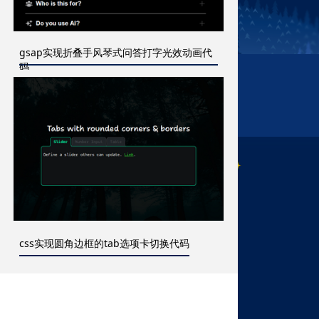
gsap实现折叠手风琴式问答打字光效动画代
码
css实现圆角边框的tab选项卡切换代码