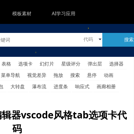
模板素材
AI学习应用
搜索
表格
选项卡
幻灯片
星级评分
弹出层
选择器
菜单导航
视觉差异
拖放
搜索
悬停
动画
包
大转盘
瀑布流
进度条
响应式
画廊相册
编辑器vscode风格tab选项卡代
码