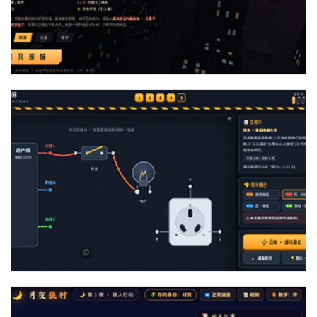
three实现三维末世夜晚寻找食物躲避怪兽游戏代码
js+css实现多关卡物理电路接电接线游戏代码