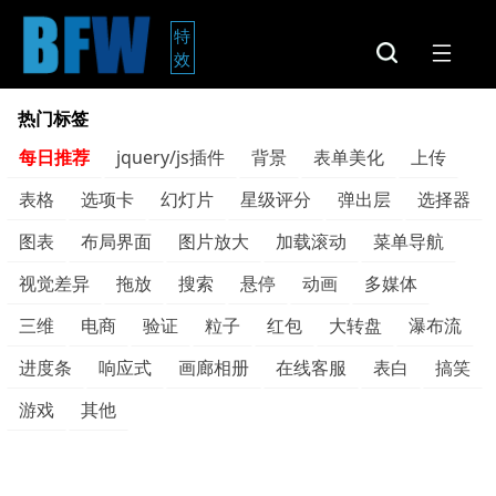
特
效
热门标签
每日推荐
jquery/js插件
背景
表单美化
上传
表格
选项卡
幻灯片
星级评分
弹出层
选择器
图表
布局界面
图片放大
加载滚动
菜单导航
视觉差异
拖放
搜索
悬停
动画
多媒体
三维
电商
验证
粒子
红包
大转盘
瀑布流
进度条
响应式
画廊相册
在线客服
表白
搞笑
游戏
其他