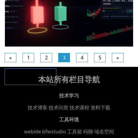
«
1
2
3
4
5
»
three实现三维股市多指标参数可视化动画解释解说代码
共1646页19751条数
本站所有栏目导航
据
技术学习
技术博客
技术问答
技术课程
资料下载
工具环境
webide bfwstudio
工具箱
码聊
域名空间