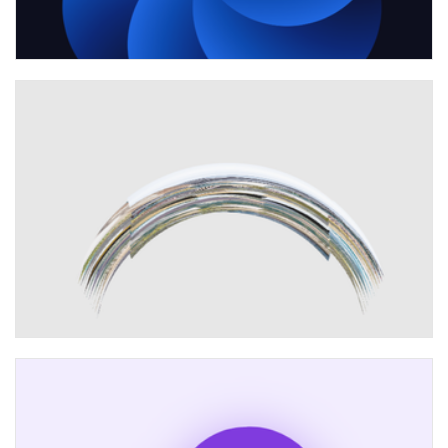
css+js模仿快门开关动画代码
three实现图片相册弯曲折叠散开效果代码